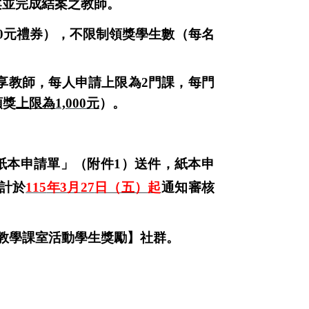
案並完成結案之教師。
0
元禮券），不限制領獎學生數（每名
享教師，
每人申請上限為
2
門課，
每門
領獎
上限為
1,000
元
）。
紙本申請單」（附件
1
）送件，紙本申
計於
115
年
3
月
27
日（五）起
通知審核
教學課室活動學生獎勵】社群。