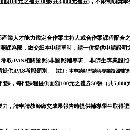
面額
100
元之禮券
30
張(共
3,000
元禮券)
，不限制領獎學
部產業人才能力鑑定
合作案主持人或合作案課程配合
準開課為限，
繳交紙本申請單時，請一併提供
申請證明
導考取
iPAS
相關證照
(
非證照輔導班、非師生專業證照
請提供
iPAS
考照類別。
【註
1
：本申請類型請與專業證照輔導
門課，
每門課程提供面額
100
元之禮券
50
張（共
5,000
業力，請申請教師繳交成果報告時提供輔導學生取得證