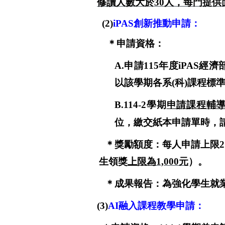
修讀人數大於
30
人，每門提供
(2)
iPAS
創新推動申請：
＊
申請資格：
A.
申請
115
年度
iPAS
經濟
以該學期各系
(
科
)
課程標
B.114-2
學期
申請課程輔
位
，繳交紙本申請單時，
＊獎勵額度
：
每人申請上限
2
生領獎
上限為
1,000
元
）。
＊成果報告
：
為強化學生就
(3)
AI
融入課程教學申請：