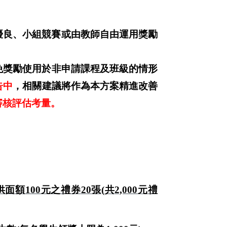
優良、小組競賽或由教師自由運用獎勵
免獎勵使用於非申請課程及班級的情形
告中
，相關建議將作為本方案精進改善
審核評估考量。
供面額
100
元之禮券
20
張(
共
2,000
元禮