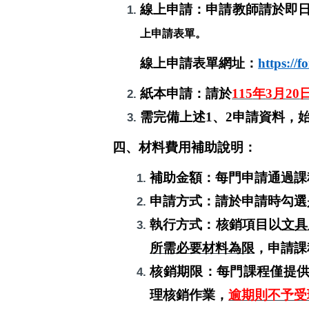
線上申請：申請教師請於即
上申請表單。
線上申請表單網址：
https:/
紙本申請：請於
115
年
3
月
20
需完備上述
1
、
2
申請資料，
四、材料費用補助說明：
補助金額：每門申請通過課
申請方式：請於申請時勾選
執行方式：核銷項目以
文具
所需必要材料為限
，申請課
核銷期限：每門課程僅提
理核銷作業，
逾期則不予受