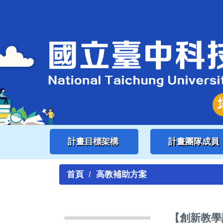
跳
到
主
要
內
容
區
計畫目標架構
計畫團隊成員
首頁
高教補助方案
【創新教學