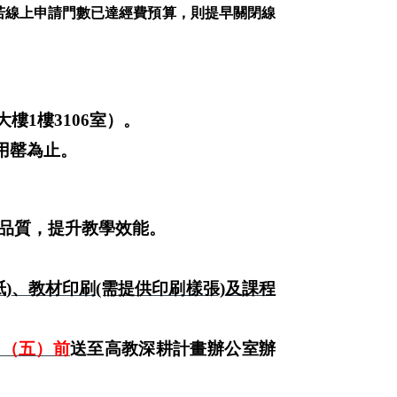
若線上申請門數已達經費預算，則提早關閉線
大樓
1
樓
3106
室）。
用罄為止。
品質，提升教學效能
。
紙
)
、教材印刷(需提供印刷樣張)
及課程
。
日（五）前
送至高教深耕計畫辦公室辦