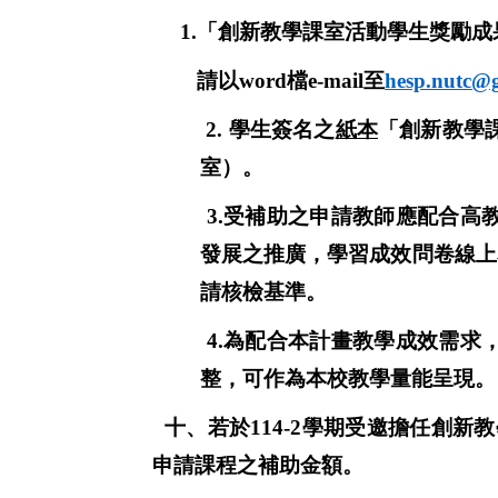
1.「創新教學課室活動學生獎勵成
請以
word
檔
e-mail
至
hesp.nutc@
2.
學生簽名之
紙本
「創新教學
室）。
3.
受補助之申請教師應配合高
發展之推廣，學習成效問卷線上
請核檢基準。
4.
為配合本計畫教學成效需求
整，可作為本校教學量能呈現。
十、若於
114-2
學期受邀擔任創新教
申請課程之補助金額。