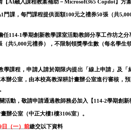
請【
AI
融入課程教案補助－
Microsoft365 Copilot
】方
為
1
門課
，每門課程提供面額
100
元之禮券
50
張（共
5,00
。
擔任
114-1
學期創新教學課室活動教師分享工作坊之分
張（共
5,000
元禮券），不限制領獎學生數（每名學生
教學課程，申請人請於期限內提出「線上申請」及「
至本辦公室，由本校高教深耕計畫辦公室進行審核，預
。
關活動，敬請申請通過教師務必加入【
114-2
學期創新
畫辦公室（中正大樓
1
樓
3106
室）。
9
日（一）前
繳交以下資料