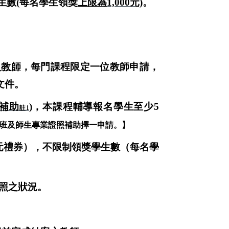
生數(每名學生領獎
上限為
1,000
元)
。
之教師
，
每門課程限定一位教師申請
，
文件
。
補助
)
，本
課程輔導報名學生至少
5
註
1
班及師生專業證照補助擇一申請。】
元禮券），不限制領獎學生數（每名學
照之狀況。