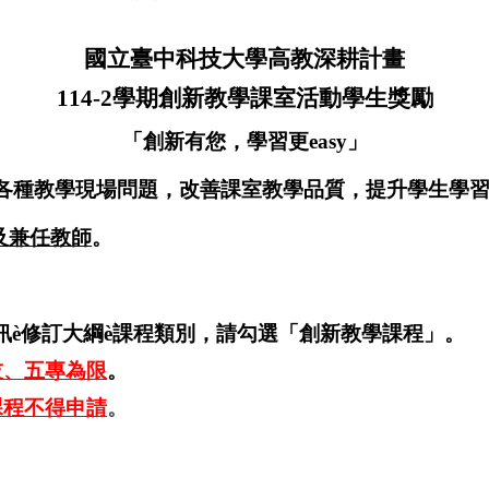
國立臺中科技大學高教深耕計畫
114-2
學期創新教學課室活動學生獎勵
「
創新有您，學習更
easy
」
各種教學現場問題，改善課室教學品質，提升學生學
及兼任教師
。
訊
è
修訂大綱
è
課程類別，請勾選「創新教學課程」。
技、五專為限
。
課程不得申請
。