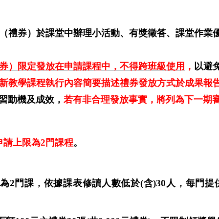
（禮券）於課堂中辦理小活動、有獎徵答、課堂作業
券）限定發放在申請課程中，不得跨班級使用
，
以避
新教學課程執行內容簡要描述禮券發放方式於
成果報
習動機及成效，
若有非合理發放事實，將列為下一期
申請上限為
2
門課程
。
為
2
門課
，依據課表
修讀人數低於
(
含
)30
人，每門提