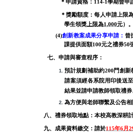
＊
申請資格：
114-1
學期曾申
＊獎勵額度：
每
人申請上限
學生領獎
上限為
1,000
元
）
(4)
創新教案成果分享申請：
曾
課提供面額
100
元之禮券
50
七、申請與審查程序：
預計規劃補助約
200
門創新
請案須經各系院用印後送
結果並請申請教師領取禮券
為方便與老師聯繫及公告相
八、禮券領取地點：本校高教深耕計
九、成果資料繳交：請於
115
年
6
月
2