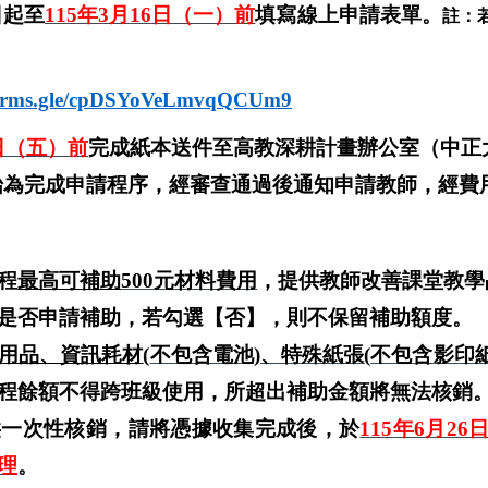
日起至
115
年
3
月
16
日（一）前
填寫線上申請表單。
註：
/forms.gle/cpDSYoVeLmvqQCUm9
日（五）前
完成紙本送件至高教深耕計畫辦公室（中正
始為完成申請程序，經審查通過後通知申請教師，經費
程
最高可補助
500
元材料費用
，提供教師改善課堂教學
是否申請補助，若勾選【否】，則不保留補助額度。
用品、資訊耗材
(
不包含電池
)
、特殊紙張
(
不包含影印
程餘額不得跨班級使用，所超出補助金額將無法核銷
供一次性核銷，請將憑據收集完成後，於
115
年
6
月
26
理
。