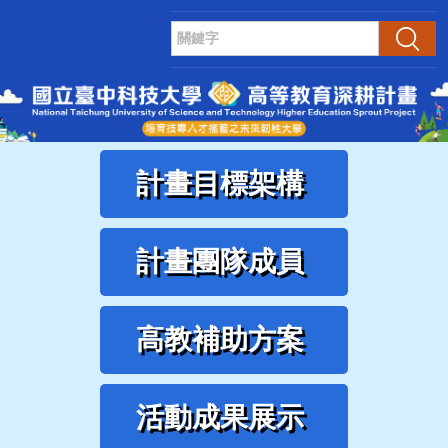
跳
到
搜尋
主
要
內
容
區
計畫目標架構
計畫團隊成員
高教補助方案
活動成果展示