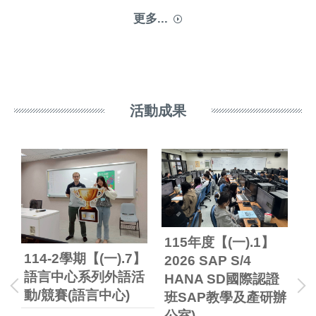
更多...
活動成果
115年度【(一).1】
114-2學期【(一).7】
11
2026 SAP S/4
程
語言中心系列外語活
1
HANA SD國際認證
室)
動/競賽(語言中心)
活
班SAP教學及產研辦
(
公室)