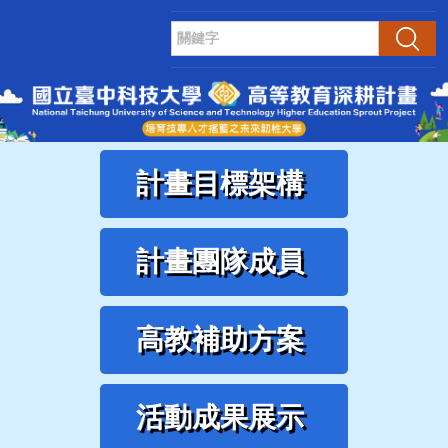
跳
到
搜尋
主
要
內
容
區
計畫目標架構
計畫團隊成員
高教補助方案
活動成果展示