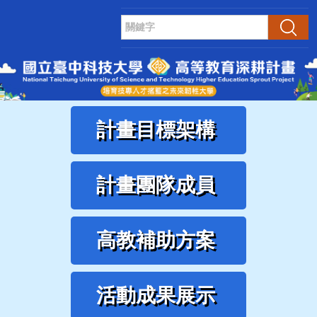
跳
到
搜尋
主
要
內
容
區
計畫目標架構
計畫團隊成員
高教補助方案
活動成果展示