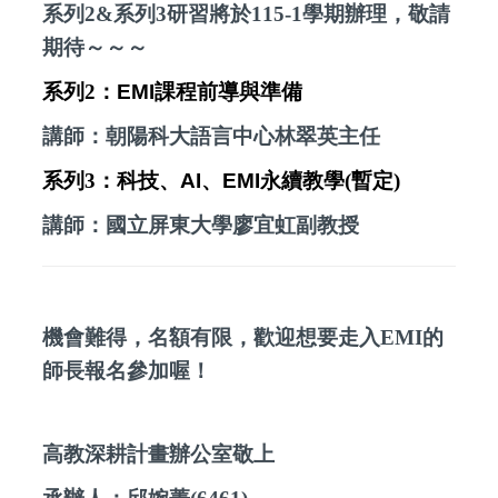
系列
2
&
系列
3
研習將於
115-1
學期辦理，敬請
期待～～～
系列
2
：
EMI
課程前導與準備
講師：
朝陽科大語言中心林翠英主任
系列
3
：科技、
AI
、
EMI
永續教學
(
暫定
)
講師：國立屏東大學廖宜虹副教授
機會難得，名額有限，歡迎想要走入
EMI
的
師長報名參加喔！
高教深耕計畫辦公室敬上