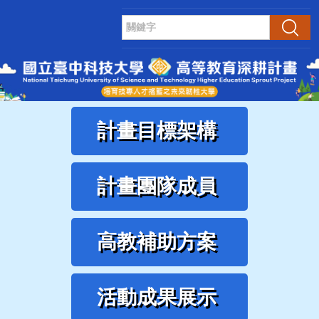
跳
到
搜尋
主
要
內
容
區
計畫目標架構
計畫團隊成員
高教補助方案
活動成果展示