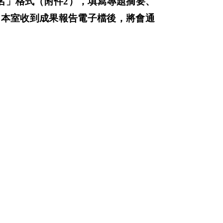
名」格式（附件
2
），填寫專題摘要、
，本室收到成果報告電子檔後，將會通