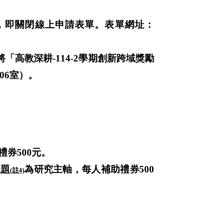
，即關閉線上申請表單。
表單網址：
將「高教深耕
-114-2
學期創新跨域獎勵
06
室）。
禮券
500
元。
議題
為研究主軸，每人補助禮券
500
(
註
4)