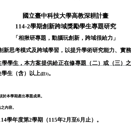
國立臺中科技大學高教深耕計畫
114-2
學期創新跨域獎勵學生專題研究
「
相揪研專題，動腦玩創新，跨域很給力
」
創新思考模式及跨域學習，以提升學術研究能力、實
在學學生，本方案提供給正在修專題（二）或（三）
位學生（含）以上
。
(
註
3)
須於本學期產出專題成果。
點之內容。
114
學年度第
2
學期（
115
年
2
月至
6
月止）。