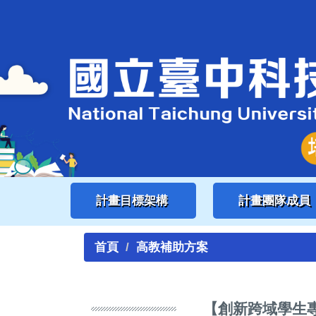
跳
到
主
要
內
容
區
計畫目標架構
計畫團隊成員
首頁
高教補助方案
【創新跨域學生專