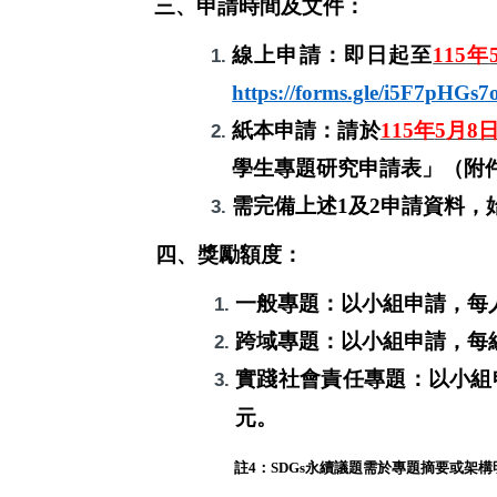
三、申請時間及文件：
線上申請：即日起至
115
年
https://forms.gle/i5F7pHGs
紙本申請：請於
115
年
5
月
8
學生專題研究申請表」（附
需完備上述
1
及
2
申請資料，
四、獎勵額度：
一般專題：以小組申請，每
跨域專題：以小組申請，每
實踐社會責任專題：以小組
元
。
註
4
：
SDGs
永續議題需於專題摘要或架構