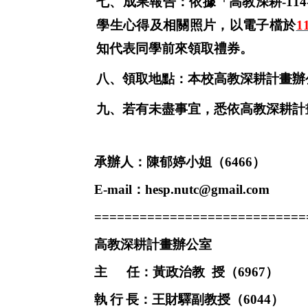
七、成果報告：依據「
高教深耕
-114
學生心得及相關照片，以電子檔於
1
知代表同學前來領取禮券。
八、領取地點：本校高教深耕計畫辦
九、若有未盡事宜，悉依高教深耕計
承辦人：陳郁婷小姐（
6466
）
E-mail
：
hesp.nutc@gmail.com
============================
高教深耕計畫辦公室
主
任：黃政治教 授（
6967
）
執
行
長：王財驛副教授（
6044
）