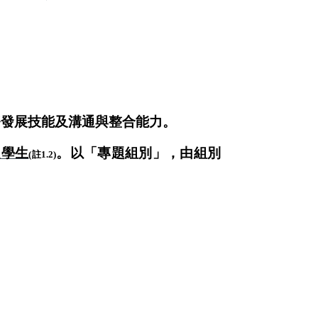
務發展技能及溝通與整合能力。
之學生
。以「專題組別」，由組別
(
註
1.2)