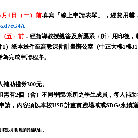
5
月
4
日（一）前
填寫「線上申請表單」，經費用罄
7oxd7eG4A
日（五）前
，
經指導教授親簽及所屬系（所）用印
後，
件
1
）紙本送件至高教深耕計畫辦公室（中正大樓
1
樓
31
始為完成申請程序。
人補助禮券
300
元。
組需有
2
個（含）不同學院
/
系所之學生成員，每人補助
申請，內容須以
本校
USR
計畫實踐場域
或
SDGs
永續
明確說明對應的指標項目。