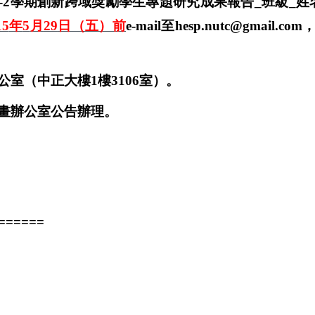
-2
學期創新跨域獎勵學生專題研究成果報告
_
班級
_
姓
15
年
5
月
29
日（五）前
e-mail
至
hesp.nutc@gmail.com
公室（中正大樓
1
樓
3106
室）。
畫辦公室公告辦理。
======