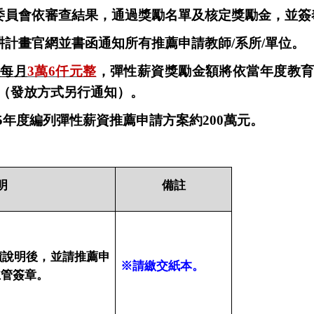
委員會依審查結果，通過獎勵名單及核定獎勵金，並簽
耕計畫官網並書函通知所有推薦申請教師
/
系所
/
單位。
人每
月
3
萬
6
仟元整
，彈性薪資獎勵金額將依當年度教
（發放方式另行通知）。
5
年度編列彈性薪資推薦申請方案約
200
萬元
。
明
備註
蹟說明後，並請推薦申
※請繳交紙本。
主管簽章。