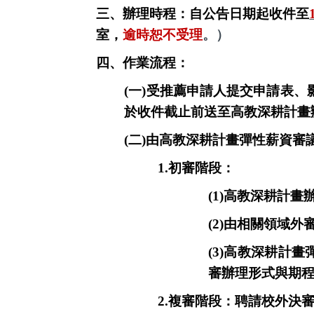
三、
辦理時程：自公告日期起收件至
室，
逾時恕不受理
。）
四、作業流程：
(
一)
受推薦申請人提交申請表、
於收件截止前送至高教深耕計畫
(二)由高教深耕計畫彈性薪資
1.
初審階段：
(1)
高教深耕計畫
(2)由相關領域
(3)高教深耕計
審辦理形式與期
2.
複審階段：聘請校外決