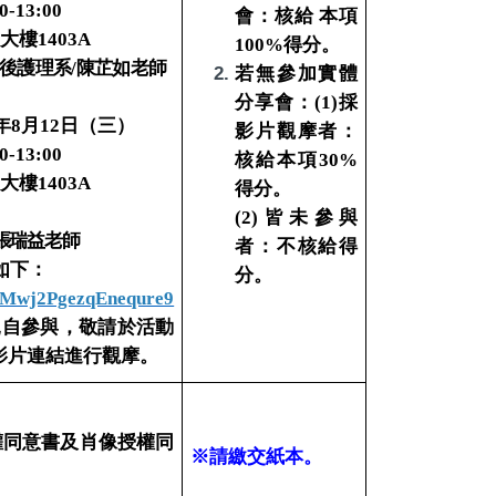
-13:00
會：核給 本項
政
大樓1403A
100%得分。
後護理系/陳芷如老師
若無參加實體
分享會：(1)
採
年8月12日（三）
影片觀摩者：
-13:00
核給本項30%
政
大樓1403A
得分。
(2)皆未參與
張瑞益老師
者：不核給得
如下：
分。
le/Mwj2PgezqEnequre9
親自參與，敬請於活動
影片連結進行觀摩。
權同意書及肖像授權同
※請繳交紙本。