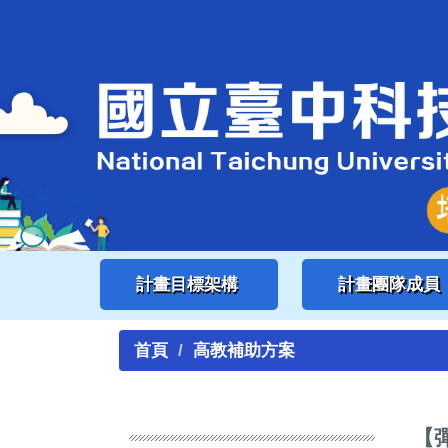
跳
到
主
要
內
容
區
計畫目標架構
計畫團隊成員
首頁
高教補助方案
【