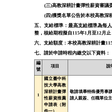
(三)
高教深耕計畫彈性薪資審議
(四)
獲獎名單公告於本校高教深
五、支給標準：
最高支給標準
為每
整，核給期程擬自
115
年
1
月至
12
月止
六、支給額度：本校高教深耕計畫
11
七、請於申請時程內繳交以下資料：
編
項目
說
號
國立臺中科
技大學高教
深耕計畫彈
敬請填畢特殊優秀事
1
性薪資推薦
請人親簽、任職單位
申請表（附
件一）