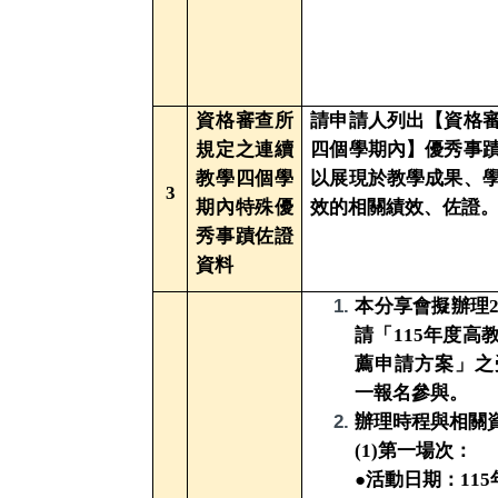
資格審查所
請申請人列出【資格
規定之連續
四個學期內】優秀事
教學四個學
以展現於教學成果、
3
期內特殊優
效的相關績效、佐證
秀事蹟佐證
資料
本分享會擬辦理
請「115年度高
薦申請方案」之
一報名參與。
辦理時程
與相關
(1)第一場次：
●
活動日期：115