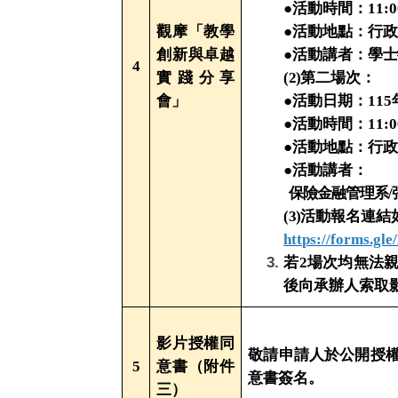
●
活動時間：11:00
觀摩「教學
●活動地點：
行
創新與卓越
●
活動講者：
學士
4
實踐分享
(2)
第二場次：
會」
●
活動日期：115
●
活動時間：11:00
●
活動地點：行
●
活動講者：
保險金融管理系/
(3)
活動報名連結
https://forms.g
若2場次均無法
後向承辦人索取
影片授權同
敬請申請人於公開授
5
意書（附件
意書簽名。
三）