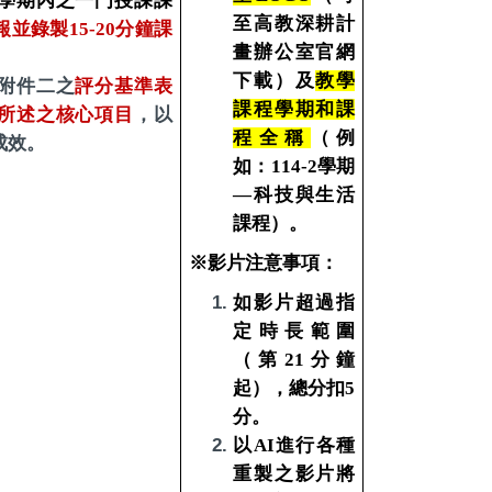
學期內之一門授課課
至高教深耕計
並錄製15-20分鐘課
畫辦公室官網
。
下載）及
教學
附件二之
評分基準表
課程學期和課
所述之核心項目
，以
程全稱
（例
成效。
如：114-2學期
—科技與生活
課程）。
※影片注意事項：
如影片超過指
定時長範圍
（第21分鐘
起），總分扣5
分。
以AI進行各種
重製之影片將