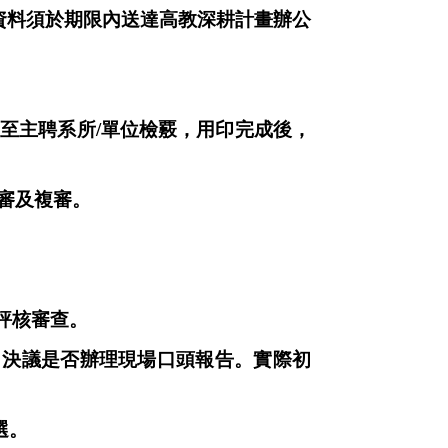
資料須於期限內送達高教深耕計畫辦公
送至主聘系所
/
單位檢覈，用印完成後，
審及複審。
評核審查。
，決議是否辦理現場口頭報告。實際初
。
選。