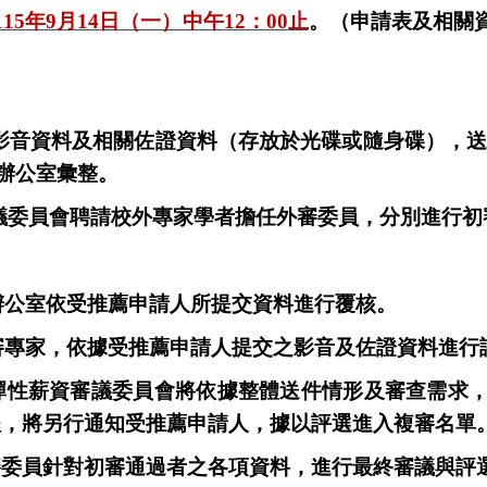
115
年
9
月
14
日（一）中午
12
：
00
止
。
（申請表及相關
影音資料及相關佐證資料（存放於光碟或隨身碟），
辦公室彙整。
審議委員會聘請校外專家學者擔任外審委員，分別進行初
辦公室依受推薦申請人所提交資料進行覆核。
外審專家，依據受推薦申請人提交之影音及佐證資料進行
畫彈性薪資審議委員會將依據整體送件情形及審查需求
程，將另行通知受推薦申請人，據以評選進入複審名單
審委員針對初審通過者之各項資料，進行最終審議與評