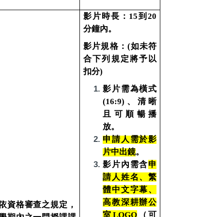
影片時長：
15
到20
分鐘內。
影片規格：(如未符
合下列規定將予以
扣分)
影片需為橫式
(16:9)、清晰
且可順暢播
放。
申請人需於影
片中出鏡
。
影片內需含
申
請人姓名
、
繁
體中文字幕
、
高教深耕辦公
依資格審查之規定，
室LOGO
（可