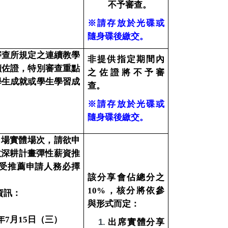
不予審查。
※請存放於光碟或
隨身碟後繳交。
審查所規定之連續教學
非提供指定期間內
蹟佐證，特別審查重點
之佐證將不予審
學生成就或學生學習成
查。
。
※請存放於光碟或
隨身碟後繳交。
2場實體場次，請欲申
教深耕計畫彈性薪資推
受推薦申請人務必擇
該分享會佔總分之
10%，核分將依參
資訊：
與形式而定：
年7月15日（三）
出席實體分享