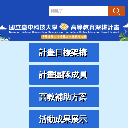
跳
到
搜尋
主
要
內
容
區
計畫目標架構
計畫團隊成員
高教補助方案
活動成果展示