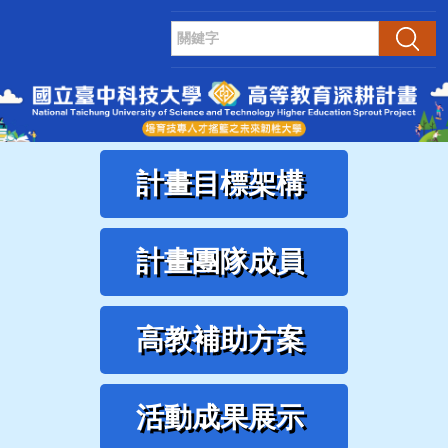
跳
到
搜尋
主
要
內
容
區
計畫目標架構
計畫團隊成員
高教補助方案
活動成果展示